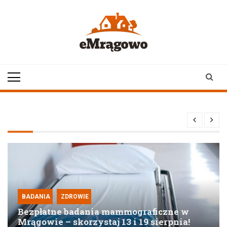
Skip
to
content
emragowo.pl
informacje z
Mrągowa i okolic |
newsy
BADANIA
ZDROWIE
Bezpłatne badania mammograficzne w
Mrągowie – skorzystaj 13 i 19 sierpnia!