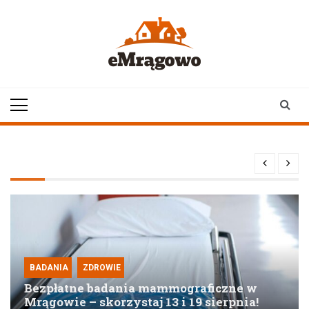
Skip
to
content
emragowo.pl
informacje z
Mrągowa i okolic |
newsy
BADANIA
ZDROWIE
Bezpłatne badania mammograficzne w
Mrągowie – skorzystaj 13 i 19 sierpnia!