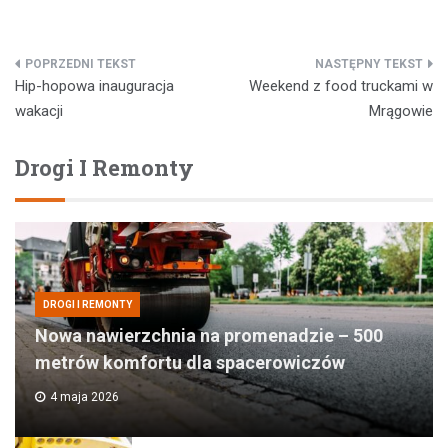
Nawigacja
Hip-hopowa inauguracja
Weekend z food truckami w
wpisu
wakacji
Mrągowie
Drogi I Remonty
DROGI I REMONTY
Nowa nawierzchnia na promenadzie – 500
metrów komfortu dla spacerowiczów
4 maja 2026