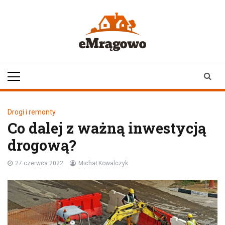
Skip
to
content
emragowo.pl
informacje z
Mrągowa i okolic |
newsy
Drogi i remonty
Co dalej z ważną inwestycją
drogową?
27 czerwca 2022
Michał Kowalczyk