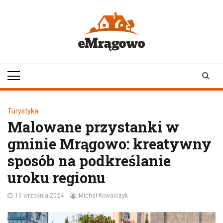
Skip
to
content
emragowo.pl
informacje z
Mrągowa i okolic |
newsy
Turystyka
Malowane przystanki w
gminie Mrągowo: kreatywny
sposób na podkreślanie
uroku regionu
10 września 2024
Michał Kowalczyk