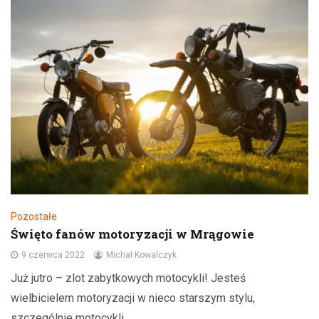
Pozostałe
Święto fanów motoryzacji w Mrągowie
9 czerwca 2022
Michał Kowalczyk
Już jutro – zlot zabytkowych motocykli! Jesteś
wielbicielem motoryzacji w nieco starszym stylu,
szczególnie motocykli