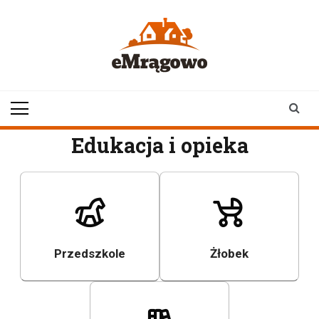
Skip
to
content
emragowo.pl
informacje z
Mrągowa i okolic |
newsy
Edukacja i opieka
Przedszkole
Żłobek