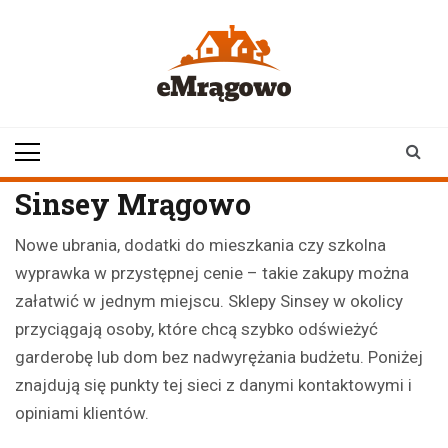
Skip
to
content
emragowo.pl
informacje z
Mrągowa i okolic |
newsy
Sinsey Mrągowo
Nowe ubrania, dodatki do mieszkania czy szkolna
wyprawka w przystępnej cenie – takie zakupy można
załatwić w jednym miejscu. Sklepy Sinsey w okolicy
przyciągają osoby, które chcą szybko odświeżyć
garderobę lub dom bez nadwyrężania budżetu. Poniżej
znajdują się punkty tej sieci z danymi kontaktowymi i
opiniami klientów.