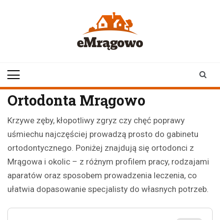
Skip
to
content
emragowo.pl
informacje z
Mrągowa i okolic |
newsy
Ortodonta Mrągowo
Krzywe zęby, kłopotliwy zgryz czy chęć poprawy
uśmiechu najczęściej prowadzą prosto do gabinetu
ortodontycznego. Poniżej znajdują się ortodonci z
Mrągowa i okolic – z różnym profilem pracy, rodzajami
aparatów oraz sposobem prowadzenia leczenia, co
ułatwia dopasowanie specjalisty do własnych potrzeb.