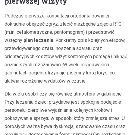
pierwszej wizyty
Podczas pierwszej konsultacji ortodonta powinien
dokładnie obejrzeć zgryz, zlecić niezbędne zdjęcia RTG
(m.in. cefalometryczne, pantomogram) i przedstawić
wstępny
plan leczenia
. Konkretny opis kolejnych etapów,
przewidywanego czasu noszenia aparatu oraz
orientacyjnych kosztów wizyt kontrolnych pomaga uniknąć
późniejszych rozczarowań. W wielu mrągowskich
gabinetach pacjent otrzymuje pisemny kosztorys, co
ułatwia rozłożenie wydatków w czasie.
Dla wielu osób liczy się również atmosfera w gabinecie.
Przy leczeniu dzieci przydatne jest spokojne podejście
personelu, cierpliwe wyjaśnianie kolejnych kroków i
pokazywanie sprzętu w sposób, który zmniejsza stres. U
dorosłych ważna bywa dyskrecja, szanowanie czasu oraz
możliwość dostosowania formy płatności (np. rozliczenie