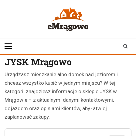
Skip
to
content
emragowo.pl
informacje z
Mrągowa i okolic |
newsy
JYSK Mrągowo
Urządzasz mieszkanie albo domek nad jeziorem i
chcesz wszystko kupić w jednym miejscu? W tej
kategorii znajdziesz informacje o sklepie JYSK w
Mrągowie – z aktualnymi danymi kontaktowymi,
dojazdem oraz opiniami klientów, aby łatwiej
zaplanować zakupy.