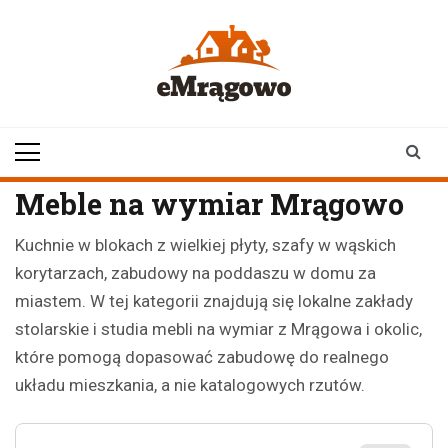
Skip
to
content
emragowo.pl
informacje z
Mrągowa i okolic |
newsy
Meble na wymiar Mrągowo
Kuchnie w blokach z wielkiej płyty, szafy w wąskich
korytarzach, zabudowy na poddaszu w domu za
miastem. W tej kategorii znajdują się lokalne zakłady
stolarskie i studia mebli na wymiar z Mrągowa i okolic,
które pomogą dopasować zabudowę do realnego
układu mieszkania, a nie katalogowych rzutów.