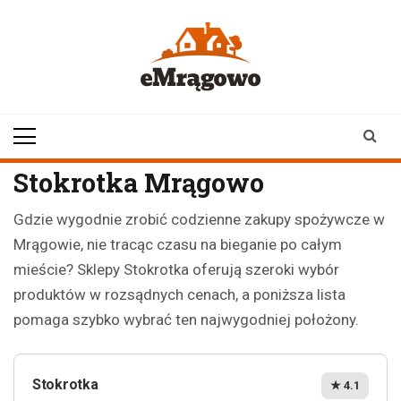
Skip
to
content
emragowo.pl
informacje z
Mrągowa i okolic |
newsy
Stokrotka Mrągowo
Gdzie wygodnie zrobić codzienne zakupy spożywcze w
Mrągowie, nie tracąc czasu na bieganie po całym
mieście? Sklepy Stokrotka oferują szeroki wybór
produktów w rozsądnych cenach, a poniższa lista
pomaga szybko wybrać ten najwygodniej położony.
Stokrotka
★ 4.1