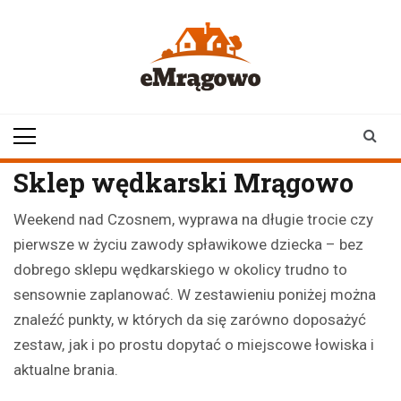
Skip
to
content
emragowo.pl
informacje z
Mrągowa i okolic |
newsy
Sklep wędkarski Mrągowo
Weekend nad Czosnem, wyprawa na długie trocie czy
pierwsze w życiu zawody spławikowe dziecka – bez
dobrego sklepu wędkarskiego w okolicy trudno to
sensownie zaplanować. W zestawieniu poniżej można
znaleźć punkty, w których da się zarówno doposażyć
zestaw, jak i po prostu dopytać o miejscowe łowiska i
aktualne brania.