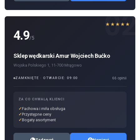
02
★★★★★
4.9
/5
Sklep wędkarski Amur Wojciech Bućko
Wojska Polskiego 1, 11-700 Mrągowo
ZAMKNIĘTE · OTWARCIE: 09:00
66 opinii
ZA CO CHWALĄ KLIENCI
Fachowa i miła obsługa
Przystępne ceny
Bogaty asortyment
Zadzwoń
Nawiguj