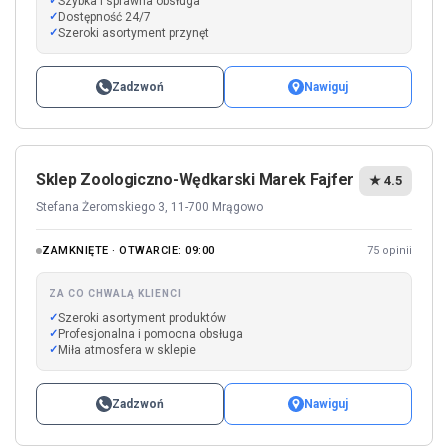
Szybka i sprawna obsługa
Dostępność 24/7
Szeroki asortyment przynęt
Zadzwoń
Nawiguj
Sklep Zoologiczno-Wędkarski Marek Fajfer
★ 4.5
Stefana Żeromskiego 3, 11-700 Mrągowo
ZAMKNIĘTE · OTWARCIE: 09:00
75 opinii
ZA CO CHWALĄ KLIENCI
Szeroki asortyment produktów
Profesjonalna i pomocna obsługa
Miła atmosfera w sklepie
Zadzwoń
Nawiguj