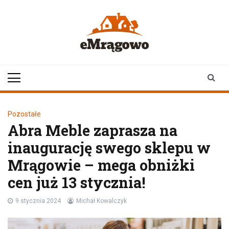
Skip
to
content
emragowo.pl
informacje z
Mrągowa i okolic |
newsy
Pozostałe
Abra Meble zaprasza na
inaugurację swego sklepu w
Mrągowie – mega obniżki
cen już 13 stycznia!
9 stycznia 2024
Michał Kowalczyk