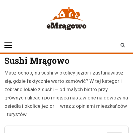
Skip
to
content
emragowo.pl
informacje z
Mrągowa i okolic |
newsy
Sushi Mrągowo
Masz ochotę na sushi w okolicy jezior i zastanawiasz
się, gdzie faktycznie warto zamówić? W tej kategorii
zebrano lokale z sushi – od małych bistro przy
głównych ulicach po miejsca nastawione na dowozy na
osiedla i okolice jezior – wraz z opiniami mieszkańców
i turystów.