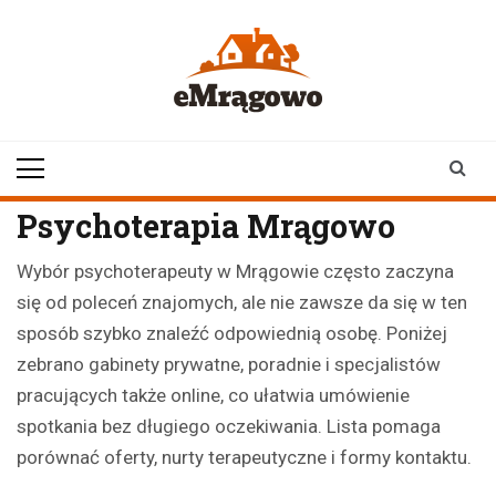
Skip
to
content
emragowo.pl
informacje z
Mrągowa i okolic |
newsy
Psychoterapia Mrągowo
Wybór psychoterapeuty w Mrągowie często zaczyna
się od poleceń znajomych, ale nie zawsze da się w ten
sposób szybko znaleźć odpowiednią osobę. Poniżej
zebrano gabinety prywatne, poradnie i specjalistów
pracujących także online, co ułatwia umówienie
spotkania bez długiego oczekiwania. Lista pomaga
porównać oferty, nurty terapeutyczne i formy kontaktu.