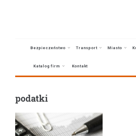
Skip
to
content
Bezpieczeństwo
Transport
Miasto
K
Katalog firm
Kontakt
podatki