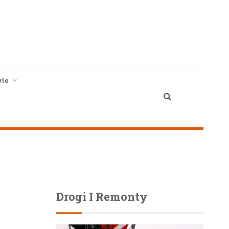
yle
Drogi I Remonty