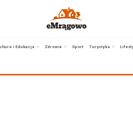
emragowo.pl
informacje z
Mrągowa i okolic |
newsy
ultura i Edukacja
Zdrowie
Sport
Turystyka
Lifest