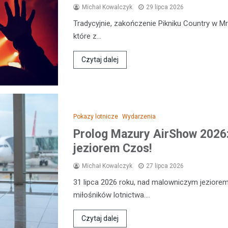
Michał Kowalczyk
29 lipca 2026
Tradycyjnie, zakończenie Pikniku Country w M
które z…
Czytaj dalej
Pokazy lotnicze
Wydarzenia
Prolog Mazury AirShow 2026
jeziorem Czos!
Michał Kowalczyk
27 lipca 2026
31 lipca 2026 roku, nad malowniczym jeziorem
miłośników lotnictwa.…
Czytaj dalej