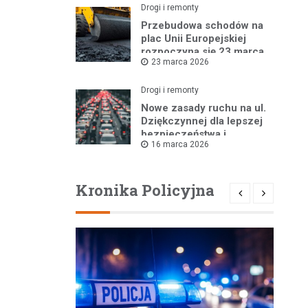
Drogi i remonty
Przebudowa schodów na
plac Unii Europejskiej
rozpoczyna się 23 marca
23 marca 2026
Drogi i remonty
Nowe zasady ruchu na ul.
Dziękczynnej dla lepszej
bezpieczeństwa i
16 marca 2026
płynności jazdy
Kronika Policyjna