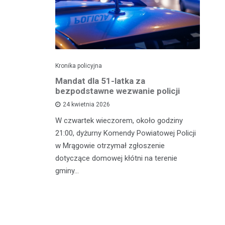
Kronika policyjna
Kro
NA
Mandat dla 51-latka za
Ka
bezpodstawne wezwanie policji
M
24 kwietnia 2026
W czwartek wieczorem, około godziny
Śr
rkowe
21:00, dyżurny Komendy Powiatowej Policji
wz
ogówki
w Mrągowie otrzymał zgłoszenie
Ru
 ulicy
dotyczące domowej kłótni na terenie
ha
nął
gminy…