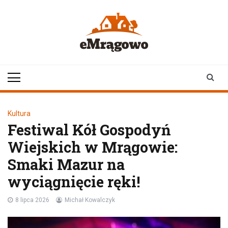
Skip
to
content
emragowo.pl
informacje z
Mrągowa i okolic |
newsy
Kultura
Festiwal Kół Gospodyń
Wiejskich w Mrągowie:
Smaki Mazur na
wyciągnięcie ręki!
8 lipca 2026
Michał Kowalczyk