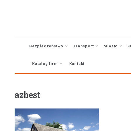
Skip
to
content
Bezpieczeństwo
Transport
Miasto
K
Katalog firm
Kontakt
azbest