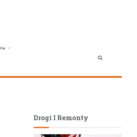
yle
Drogi I Remonty