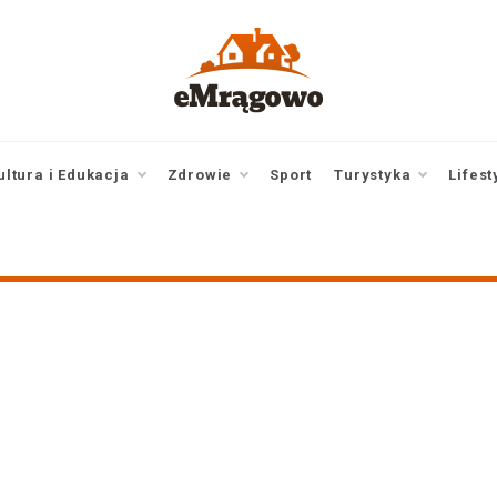
emragowo.pl
informacje z
Mrągowa i okolic |
newsy
ultura i Edukacja
Zdrowie
Sport
Turystyka
Lifest