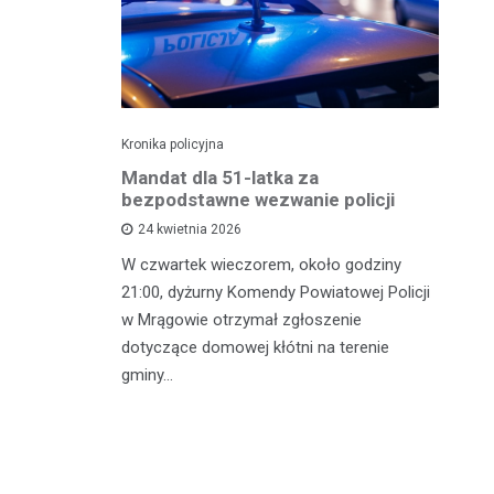
Kronika policyjna
Kro
NA
Mandat dla 51-latka za
Ka
bezpodstawne wezwanie policji
M
24 kwietnia 2026
W czwartek wieczorem, około godziny
Śr
rkowe
21:00, dyżurny Komendy Powiatowej Policji
wz
ogówki
w Mrągowie otrzymał zgłoszenie
Ru
 ulicy
dotyczące domowej kłótni na terenie
ha
nął
gminy…