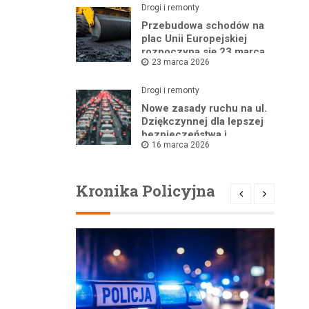
Drogi i remonty
Przebudowa schodów na
plac Unii Europejskiej
rozpoczyna się 23 marca
23 marca 2026
Drogi i remonty
Nowe zasady ruchu na ul.
Dziękczynnej dla lepszej
bezpieczeństwa i
16 marca 2026
płynności jazdy
Kronika Policyjna