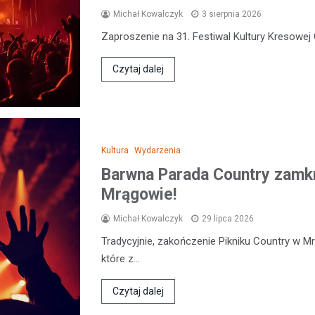
Michał Kowalczyk
3 sierpnia 2026
Zaproszenie na 31. Festiwal Kultury Kresowej 
Czytaj dalej
Kultura
Wydarzenia
Barwna Parada Country zamkn
Mrągowie!
Michał Kowalczyk
29 lipca 2026
Tradycyjnie, zakończenie Pikniku Country w M
które z…
Czytaj dalej