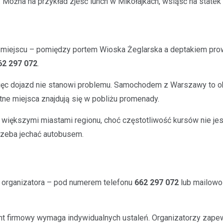
. Można na przykład zjeść lunch w Mikołajkach, wsiąść na statek
 miejscu – pomiędzy portem Wioska Żeglarska a deptakiem prow
62 297 072
.
 więc dojazd nie stanowi problemu. Samochodem z Warszawy to ok
ne miejsca znajdują się w pobliżu promenady.
iększymi miastami regionu, choć częstotliwość kursów nie jest 
trzeba jechać autobusem.
u organizatora – pod numerem telefonu
662 297 072
lub mailowo
t firmowy wymaga indywidualnych ustaleń. Organizatorzy zapewn