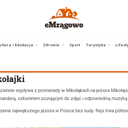
emragowo.pl
informacje z
Mrągowa i okolic |
newsy
ultura i Edukacja
Zdrowie
Sport
Turystyka
Lifest
kołajki
dziennie wypływa z promenady w Mikołajkach na jeziora Mikołajsk
ą banderą, szkieletem pozującym do zdjęć i odpowiednią muzyką
czenie największego jeziora w Polsce bez nudy. Rejs trwa półtor