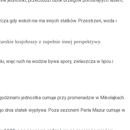
 inne jednostki, przechodzi obok brzegów porośniętych lasem,
cza gdy wokół nie ma innych statków. Przestrzeń, woda i
rskie krajobrazy z zupełnie innej perspektywy.
i, więc ruch na wodzie bywa spory, zwłaszcza w lipcu i
 godzinami jednostka cumuje przy promenadzie w Mikołajkach.
nego dnia statek wypływa. Poza sezonem Perła Mazur cumuje w