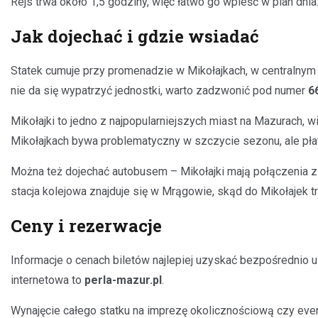
Rejs trwa około 1,5 godziny, więc łatwo go wpleść w plan dnia
Jak dojechać i gdzie wsiadać
Statek cumuje przy promenadzie w Mikołajkach, w centralnym
nie da się wypatrzyć jednostki, warto zadzwonić pod numer
6
Mikołajki to jedno z najpopularniejszych miast na Mazurach,
Mikołajkach bywa problematyczny w szczycie sezonu, ale płat
Można też dojechać autobusem – Mikołajki mają połączenia z w
stacja kolejowa znajduje się w Mrągowie, skąd do Mikołajek 
Ceny i rezerwacje
Informacje o cenach biletów najlepiej uzyskać bezpośrednio 
internetowa to
perla-mazur.pl
.
Wynajęcie całego statku na imprezę okolicznościową czy even