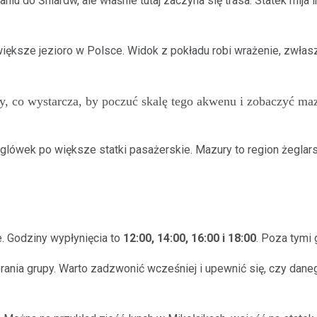
iu do Śniardw, ale właśnie tutaj zaczyna się trasa. Statek mija
ększe jezioro w Polsce. Widok z pokładu robi wrażenie, zwłasz
, co wystarcza, by poczuć skalę tego akwenu i zobaczyć mazu
lówek po większe statki pasażerskie. Mazury to region żeglarsk
e. Godziny wypłynięcia to
12:00, 14:00, 16:00 i 18:00
. Poza tymi
brania grupy. Warto zadzwonić wcześniej i upewnić się, czy da