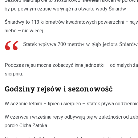
Jezioro Mikołajskie to stosunkowo niewielki akwen w porównan
by po pewnym czasie wpłynąć na otwarte wody Śniardw.
Śniardwy to 113 kilometrów kwadratowych powierzchni – najwi
niebo – nic więcej.
Statek wpływa 700 metrów w głąb jeziora Śniardwy
Podczas rejsu można zobaczyć inne jednostki – od małych żag
sierpniu.
Godziny rejsów i sezonowość
W sezonie letnim – lipiec i sierpień – statek pływa codzienni
W czerwcu i wrześniu rejsy odbywają się w zależności od ze
porcie Cicha Zatoka.