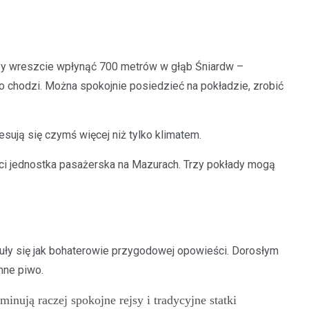
, by wreszcie wpłynąć 700 metrów w głąb Śniardw –
o chodzi. Można spokojnie posiedzieć na pokładzie, zrobić
eresują się czymś więcej niż tylko klimatem.
ści jednostka pasażerska na Mazurach. Trzy pokłady mogą
czuły się jak bohaterowie przygodowej opowieści. Dorosłym
mne piwo.
nują raczej spokojne rejsy i tradycyjne statki