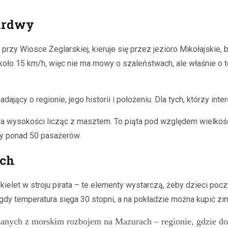
iardwy
przy Wiosce Żeglarskiej, kieruje się przez jezioro Mikołajskie
oło 15 km/h, więc nie ma mowy o szaleństwach, ale właśnie o t
dający o regionie, jego historii i położeniu. Dla tych, którzy int
etra wysokości licząc z masztem. To piąta pod względem wielko
ny ponad 50 pasażerów.
ach
kielet w stroju pirata – te elementy wystarczą, żeby dzieci po
gdy temperatura sięga 30 stopni, a na pokładzie można kupić zi
anych z morskim rozbojem na Mazurach – regionie, gdzie domi