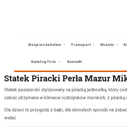
Skip
to
content
Bezpieczeństwo
Transport
Miasto
K
Katalog firm
Kontakt
Statek Piracki Perła Mazur Mi
Statek pasażerski stylizowany na piracką jednostkę, który co
całość utrzymana w klimacie rozbójników morskich, z pirack
Dla dzieci to przygoda z bajki, dla dorosłych sposób na zoba
widać.