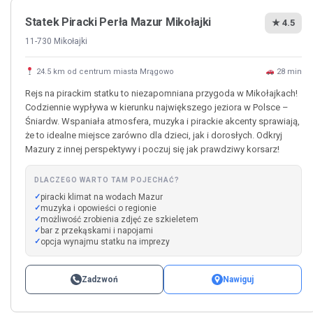
Statek Piracki Perła Mazur Mikołajki
★ 4.5
11-730 Mikołajki
24.5 km od centrum miasta Mrągowo
28 min
Rejs na pirackim statku to niezapomniana przygoda w Mikołajkach!
Codziennie wypływa w kierunku największego jeziora w Polsce –
Śniardw. Wspaniała atmosfera, muzyka i pirackie akcenty sprawiają,
że to idealne miejsce zarówno dla dzieci, jak i dorosłych. Odkryj
Mazury z innej perspektywy i poczuj się jak prawdziwy korsarz!
DLACZEGO WARTO TAM POJECHAĆ?
piracki klimat na wodach Mazur
muzyka i opowieści o regionie
możliwość zrobienia zdjęć ze szkieletem
bar z przekąskami i napojami
opcja wynajmu statku na imprezy
Zadzwoń
Nawiguj