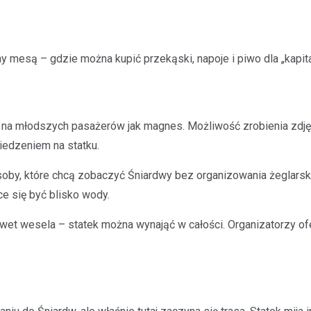
any mesą – gdzie można kupić przekąski, napoje i piwo dla „kapi
 na młodszych pasażerów jak magnes. Możliwość zrobienia zdjęc
siedzeniem na statku.
 Osoby, które chcą zobaczyć Śniardwy bez organizowania żeglars
ce się być blisko wody.
et wesela – statek można wynająć w całości. Organizatorzy ofer