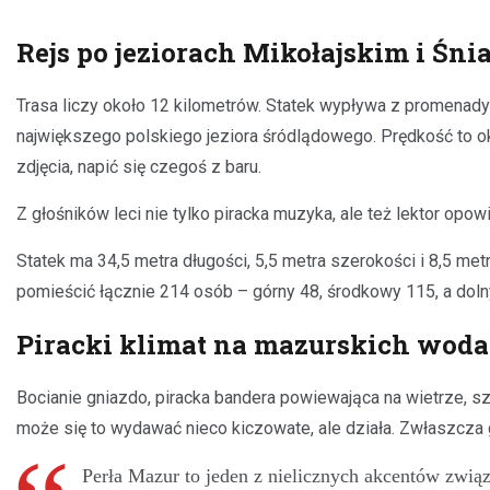
Rejs po jeziorach Mikołajskim i Śn
Trasa liczy około 12 kilometrów. Statek wypływa z promenady 
największego polskiego jeziora śródlądowego. Prędkość to ok
zdjęcia, napić się czegoś z baru.
Z głośników leci nie tylko piracka muzyka, ale też lektor opowia
Statek ma 34,5 metra długości, 5,5 metra szerokości i 8,5 m
pomieścić łącznie 214 osób – górny 48, środkowy 115, a dol
Piracki klimat na mazurskich wod
Bocianie gniazdo, piracka bandera powiewająca na wietrze, sz
może się to wydawać nieco kiczowate, ale działa. Zwłaszcza 
Perła Mazur to jeden z nielicznych akcentów związ