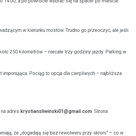
 o 14:00, a po powrocie wybrać się na spacer po mieście.
adzącym w kierunku mostów. Trudno go przeoczyć, ale jeśli
oło 250 kilometrów – niecałe trzy godziny jazdy. Parking w
imponująca. Pociąg to opcja dla cierpliwych – najbliższa
 na adres
krystiansliwinski01@gmail.com
. Strona
iają, że „dogadają się bez rewolweru przy skroni” – co w