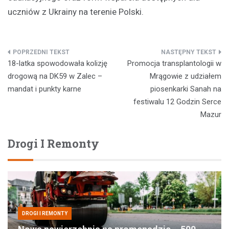
uczniów z Ukrainy na terenie Polski.
Nawigacja
18-latka spowodowała kolizję
Promocja transplantologii w
wpisu
drogową na DK59 w Zalec –
Mrągowie z udziałem
mandat i punkty karne
piosenkarki Sanah na
festiwalu 12 Godzin Serce
Mazur
Drogi I Remonty
DROGI I REMONTY