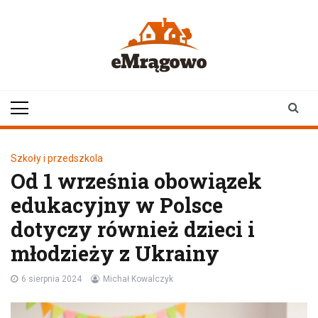
Skip
to
content
emragowo.pl
informacje z
Mrągowa i okolic |
newsy
Szkoły i przedszkola
Od 1 września obowiązek
edukacyjny w Polsce
dotyczy również dzieci i
młodzieży z Ukrainy
6 sierpnia 2024
Michał Kowalczyk