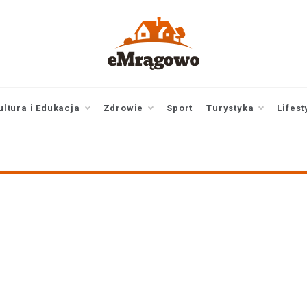
emragowo.pl
informacje z
Mrągowa i okolic |
newsy
ultura i Edukacja
Zdrowie
Sport
Turystyka
Lifest