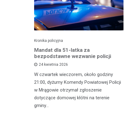
Kronika policyjna
Kro
NA
Mandat dla 51-latka za
Ka
bezpodstawne wezwanie policji
M
24 kwietnia 2026
W czwartek wieczorem, około godziny
Śr
rkowe
21:00, dyżurny Komendy Powiatowej Policji
wz
ogówki
w Mrągowie otrzymał zgłoszenie
Ru
 ulicy
dotyczące domowej kłótni na terenie
ha
nął
gminy…