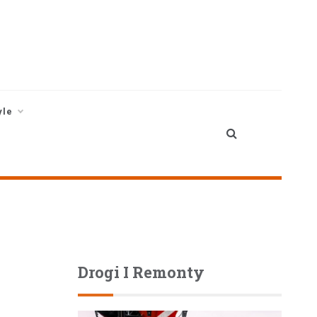
yle
Drogi I Remonty