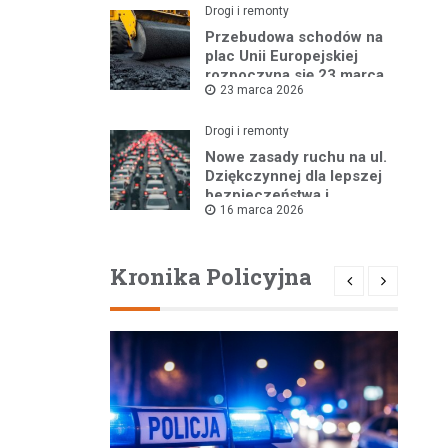
Drogi i remonty
Przebudowa schodów na
plac Unii Europejskiej
rozpoczyna się 23 marca
23 marca 2026
Drogi i remonty
Nowe zasady ruchu na ul.
Dziękczynnej dla lepszej
bezpieczeństwa i
16 marca 2026
płynności jazdy
Kronika Policyjna