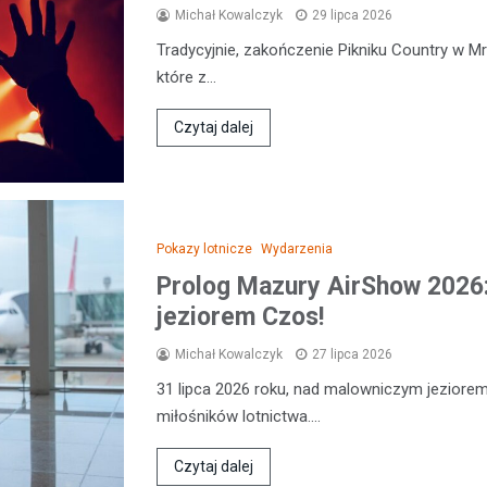
Michał Kowalczyk
29 lipca 2026
Tradycyjnie, zakończenie Pikniku Country w M
które z…
Czytaj dalej
Pokazy lotnicze
Wydarzenia
Prolog Mazury AirShow 2026
jeziorem Czos!
Michał Kowalczyk
27 lipca 2026
31 lipca 2026 roku, nad malowniczym jeziorem
miłośników lotnictwa.…
Czytaj dalej