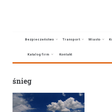
Skip
to
content
Bezpieczeństwo
Transport
Miasto
K
Katalog firm
Kontakt
śnieg