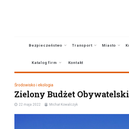
Skip
to
content
Bezpieczeństwo
Transport
Miasto
K
Katalog firm
Kontakt
Środowisko i ekologia
Zielony Budżet Obywatelsk
22 maja 2022
Michał Kowalczyk