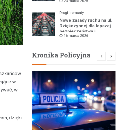
23 marca 2026
Drogi i remonty
Nowe zasady ruchu na ul.
Dziękczynnej dla lepszej
bezpieczeństwa i
16 marca 2026
płynności jazdy
Kronika Policyjna
ieszkańców
ające w
zywać, w
na, dzięki