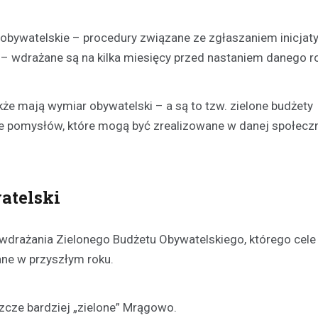
Kronika policyjna
obywatelskie – procedury związane ze zgłaszaniem inicjaty
59-LATEK ZATRZYMANY 
 – wdrażane są na kilka miesięcy przed nastaniem danego r
ROWERZE Z 2 PROMILAMI
ALKOHOLU
3 kwietnia 2026
akże mają wymiar obywatelski – a są to tzw. zielone budżety
W miejscowości Piecki, we wto
one pomysłów, które mogą być zrealizowane w danej społecz
popołudnie, funkcjonariusze dr
zauważyli nietypową sytuację. Na
Zwycięstwa ich uwagę przyciąg
atelski
rowerzysta poruszający się…
drażania Zielonego Budżetu Obywatelskiego, którego cele 
ane w przyszłym roku.
zcze bardziej „zielone” Mrągowo.