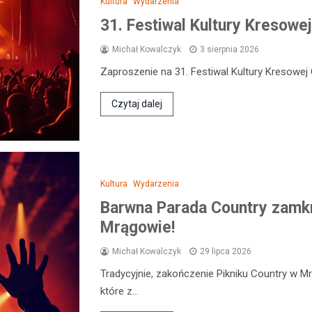
Kultura
Wydarzenia
31. Festiwal Kultury Kresowej
Michał Kowalczyk
3 sierpnia 2026
Zaproszenie na 31. Festiwal Kultury Kresowej 
Czytaj dalej
Kultura
Wydarzenia
Barwna Parada Country zamkn
Mrągowie!
Michał Kowalczyk
29 lipca 2026
Tradycyjnie, zakończenie Pikniku Country w M
które z…