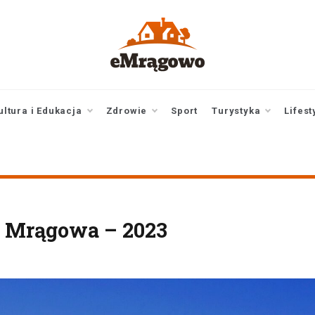
emragowo.pl
informacje z
Mrągowa i okolic |
newsy
ultura i Edukacja
Zdrowie
Sport
Turystyka
Lifest
i Mrągowa – 2023