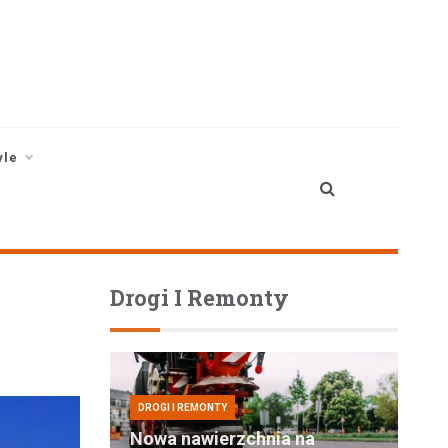
yle
Drogi I Remonty
DROGI I REMONTY
Nowa nawierzchnia na