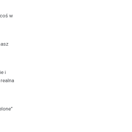
 coś w
masz
e i
 realna
elone”