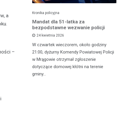
Kronika policyjna
Kro
w, a
NA
Mandat dla 51-latka za
Ka
oku.
bezpodstawne wezwanie policji
M
24 kwietnia 2026
W czwartek wieczorem, około godziny
Śr
rkowe
ności –
21:00, dyżurny Komendy Powiatowej Policji
wz
ogówki
w Mrągowie otrzymał zgłoszenie
Ru
 ulicy
dotyczące domowej kłótni na terenie
ha
nął
gminy…
i