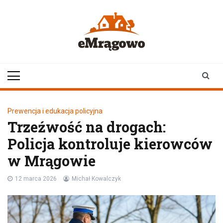
Skip
to
content
emragowo.pl
informacje z
Mrągowa i okolic |
newsy
Prewencja i edukacja policyjna
Trzeźwość na drogach:
Policja kontroluje kierowców
w Mrągowie
12 marca 2026
Michał Kowalczyk