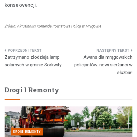
konsekwencji.
Źródło: Aktualności Komenda Powiatowa Policji w Mrągowie
Nawigacja
Zatrzymano złodzieja lamp
Awans dla mrągowskich
wpisu
solarnych w gminie Sorkwity
policjantów: nowi sierżanci w
służbie!
Drogi I Remonty
DROGI I REMONTY