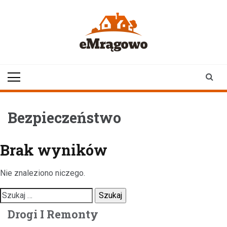
Skip
to
content
emragowo.pl
informacje z
Mrągowa i okolic |
newsy
Bezpieczeństwo
Brak wyników
Nie znaleziono niczego.
Szukaj:
Drogi I Remonty