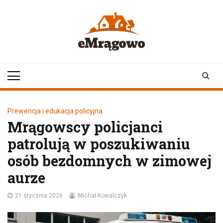
Skip
to
content
emragowo.pl
informacje z
Mrągowa i okolic |
newsy
Prewencja i edukacja policyjna
Mrągowscy policjanci
patrolują w poszukiwaniu
osób bezdomnych w zimowej
aurze
21 stycznia 2026
Michał Kowalczyk