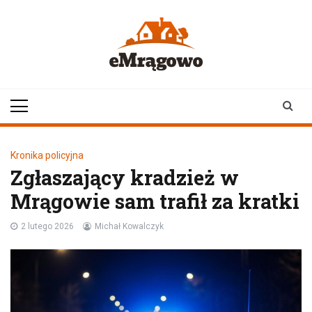
Skip
to
content
emragowo.pl
informacje z
Mrągowa i okolic |
newsy
Kronika policyjna
Zgłaszający kradzież w
Mrągowie sam trafił za kratki
2 lutego 2026
Michał Kowalczyk