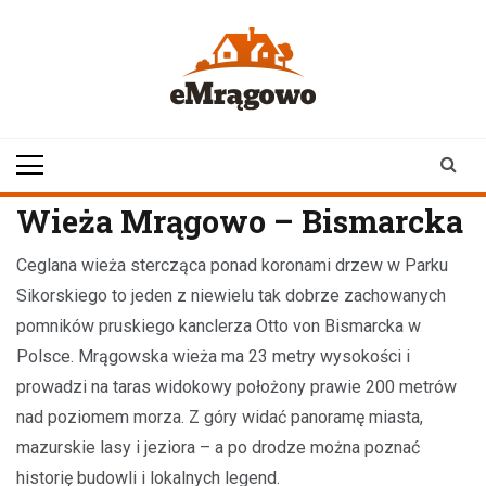
Skip
to
content
emragowo.pl
informacje z
Mrągowa i okolic |
newsy
Wieża Mrągowo – Bismarcka
Ceglana wieża stercząca ponad koronami drzew w Parku
Sikorskiego to jeden z niewielu tak dobrze zachowanych
pomników pruskiego kanclerza Otto von Bismarcka w
Polsce. Mrągowska wieża ma 23 metry wysokości i
prowadzi na taras widokowy położony prawie 200 metrów
nad poziomem morza. Z góry widać panoramę miasta,
mazurskie lasy i jeziora – a po drodze można poznać
historię budowli i lokalnych legend.