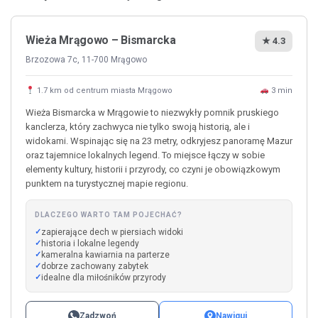
Wieża Mrągowo – Bismarcka
★ 4.3
Brzozowa 7c, 11-700 Mrągowo
1.7 km od centrum miasta Mrągowo
3 min
Wieża Bismarcka w Mrągowie to niezwykły pomnik pruskiego
kanclerza, który zachwyca nie tylko swoją historią, ale i
widokami. Wspinając się na 23 metry, odkryjesz panoramę Mazur
oraz tajemnice lokalnych legend. To miejsce łączy w sobie
elementy kultury, historii i przyrody, co czyni je obowiązkowym
punktem na turystycznej mapie regionu.
DLACZEGO WARTO TAM POJECHAĆ?
zapierające dech w piersiach widoki
historia i lokalne legendy
kameralna kawiarnia na parterze
dobrze zachowany zabytek
idealne dla miłośników przyrody
Zadzwoń
Nawiguj