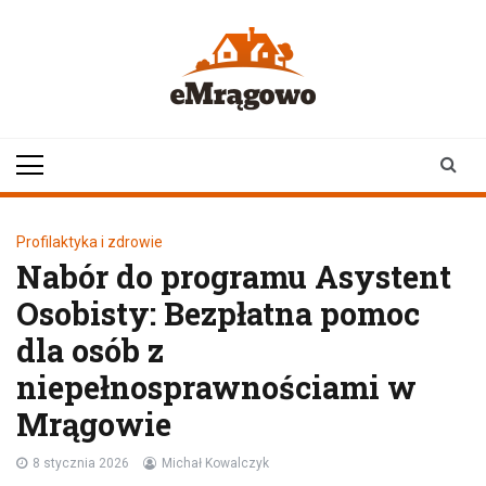
Skip
to
content
emragowo.pl
informacje z
Mrągowa i okolic |
newsy
Profilaktyka i zdrowie
Nabór do programu Asystent
Osobisty: Bezpłatna pomoc
dla osób z
niepełnosprawnościami w
Mrągowie
8 stycznia 2026
Michał Kowalczyk