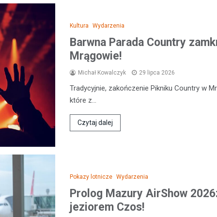
Kultura
Wydarzenia
Barwna Parada Country zamkn
Mrągowie!
Michał Kowalczyk
29 lipca 2026
Tradycyjnie, zakończenie Pikniku Country w M
które z…
Czytaj dalej
Pokazy lotnicze
Wydarzenia
Prolog Mazury AirShow 2026
jeziorem Czos!