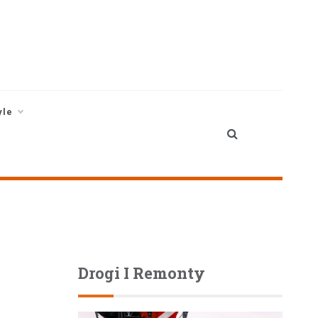
yle
Drogi I Remonty