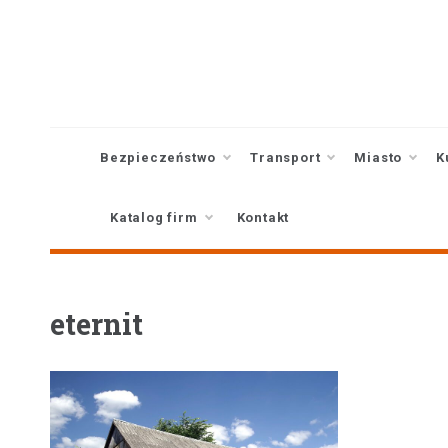
Skip
to
content
Bezpieczeństwo
Transport
Miasto
K
Katalog firm
Kontakt
eternit