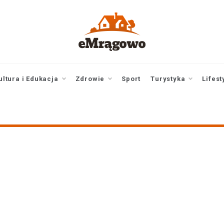
emragowo.pl
informacje z
Mrągowa i okolic |
newsy
ultura i Edukacja
Zdrowie
Sport
Turystyka
Lifest