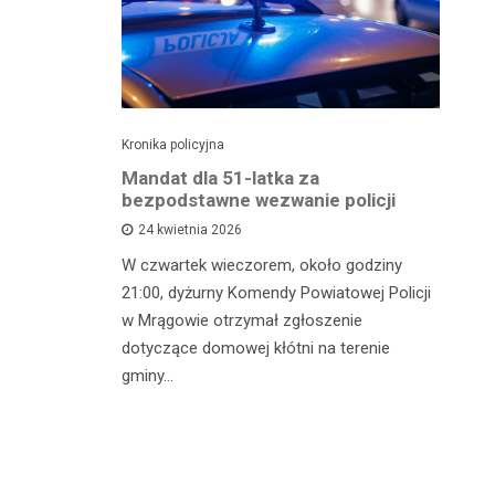
Kronika policyjna
Kro
NA
Mandat dla 51-latka za
Ka
bezpodstawne wezwanie policji
M
24 kwietnia 2026
W czwartek wieczorem, około godziny
Śr
rkowe
21:00, dyżurny Komendy Powiatowej Policji
wz
ogówki
w Mrągowie otrzymał zgłoszenie
Ru
 ulicy
dotyczące domowej kłótni na terenie
ha
nął
gminy…