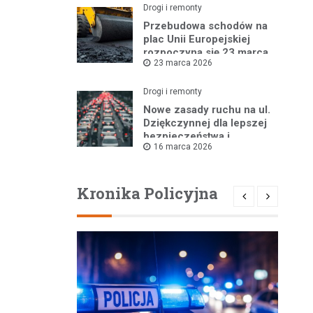
Drogi i remonty
Przebudowa schodów na
plac Unii Europejskiej
rozpoczyna się 23 marca
23 marca 2026
Drogi i remonty
Nowe zasady ruchu na ul.
Dziękczynnej dla lepszej
bezpieczeństwa i
16 marca 2026
płynności jazdy
Kronika Policyjna