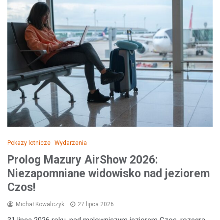
Pokazy lotnicze
Wydarzenia
Prolog Mazury AirShow 2026:
Niezapomniane widowisko nad jeziorem
Czos!
Michał Kowalczyk
27 lipca 2026
31 lipca 2026 roku, nad malowniczym jeziorem Czos, rozegra