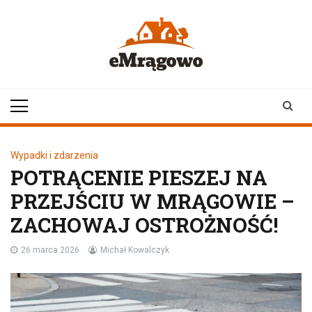
Skip
to
content
emragowo.pl
informacje z
Mrągowa i okolic |
newsy
Wypadki i zdarzenia
POTRĄCENIE PIESZEJ NA
PRZEJŚCIU W MRĄGOWIE –
ZACHOWAJ OSTROŻNOŚĆ!
26 marca 2026
Michał Kowalczyk