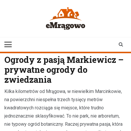
Skip
to
content
emragowo.pl
informacje z
Mrągowa i okolic |
newsy
Ogrody z pasją Markiewicz –
prywatne ogrody do
zwiedzania
Kilka kilometrów od Mrągowa, w niewielkim Marcinkowie,
na powierzchni niespełna trzech tysięcy metrów
kwadratowych rozciąga się miejsce, które trudno
jednoznacznie sklasyfikować. To nie park, nie arboretum,
nie typowy ogród botaniczny. Raczej prywatna pasja, która