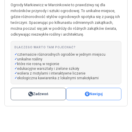
Ogrody Markiewicz w Marcinkowie to prawdziwy raj dla
miłośników przyrody i sztuki ogrodowej. To unikalne miejsce,
gdzie różnorodność stylów ogrodowych spotyka się z pasją ich
twórczyni. Spacerując po kilkunastu odmiennych zakątkach,
można poczuć się jak w podróży do różnych zakątków świata,
odkrywając niezwykłe rośliny i architekturę.
DLACZEGO WARTO TAM POJECHAĆ?
czternaście różnorodnych ogrodów w jednym miejscu
unikalne rośliny
które nie rosną w regionie
edukacyjne warsztaty i zielone szkoły
woliera z motylami i interaktywne liczenie
ekologiczna kawiarenka z lokalnymi smakołykami
Zadzwoń
Nawiguj
Leaflet
|
©
OpenStreetMap
+
−