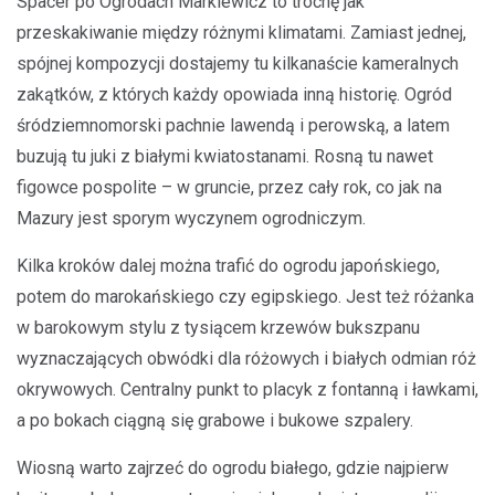
Spacer po Ogrodach Markiewicz to trochę jak
przeskakiwanie między różnymi klimatami. Zamiast jednej,
spójnej kompozycji dostajemy tu kilkanaście kameralnych
zakątków, z których każdy opowiada inną historię. Ogród
śródziemnomorski pachnie lawendą i perowską, a latem
buzują tu juki z białymi kwiatostanami. Rosną tu nawet
figowce pospolite – w gruncie, przez cały rok, co jak na
Mazury jest sporym wyczynem ogrodniczym.
Kilka kroków dalej można trafić do ogrodu japońskiego,
potem do marokańskiego czy egipskiego. Jest też różanka
w barokowym stylu z tysiącem krzewów bukszpanu
wyznaczających obwódki dla różowych i białych odmian róż
okrywowych. Centralny punkt to placyk z fontanną i ławkami,
a po bokach ciągną się grabowe i bukowe szpalery.
Wiosną warto zajrzeć do ogrodu białego, gdzie najpierw