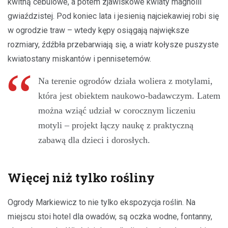
kwitną cebulowe, a potem zjawiskowe kwiaty magnolii
gwiaździstej. Pod koniec lata i jesienią najciekawiej robi się
w ogrodzie traw – wtedy kępy osiągają największe
rozmiary, źdźbła przebarwiają się, a wiatr kołysze puszyste
kwiatostany miskantów i pennisetemów.
Na terenie ogrodów działa woliera z motylami,
która jest obiektem naukowo-badawczym. Latem
można wziąć udział w corocznym liczeniu
motyli – projekt łączy naukę z praktyczną
zabawą dla dzieci i dorosłych.
Więcej niż tylko rośliny
Ogrody Markiewicz to nie tylko ekspozycja roślin. Na
miejscu stoi hotel dla owadów, są oczka wodne, fontanny,