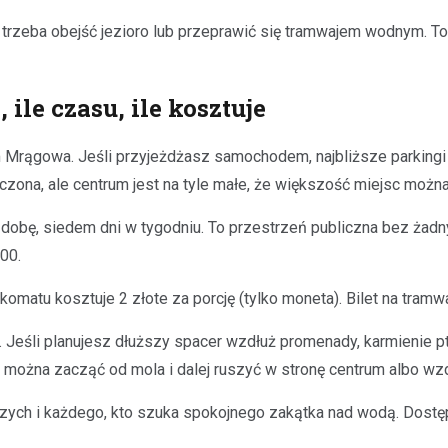
, trzeba obejść jezioro lub przeprawić się tramwajem wodnym. To 
ile czasu, ile kosztuje
 Mrągowa. Jeśli przyjeżdżasz samochodem, najbliższe parkingi są
zona, ale centrum jest na tyle małe, że większość miejsc można
 dobę, siedem dni w tygodniu. To przestrzeń publiczna bez żad
00.
omatu kosztuje 2 złote za porcję (tylko moneta). Bilet na tramw
 Jeśli planujesz dłuższy spacer wzdłuż promenady, karmienie 
 można zacząć od mola i dalej ruszyć w stronę centrum albo wzd
zych i każdego, kto szuka spokojnego zakątka nad wodą. Dostęp 