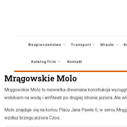
Skip
to
content
Bezpieczeństwo
Transport
Miasto
K
Katalog firm
Kontakt
Mrągowskie Molo
Mrągowskie Molo to niewielka drewniana konstrukcja wyciągn
widokiem na wodę i amfiteatr po drugiej stronie jeziora. Ale wł
Molo znajduje się na końcu Placu Jana Pawła II, w sercu Mrą
wzdłuż brzegu jeziora Czos.