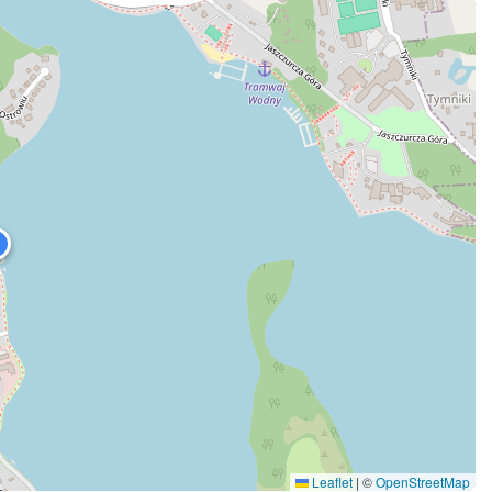
Leaflet
|
©
OpenStreetMap