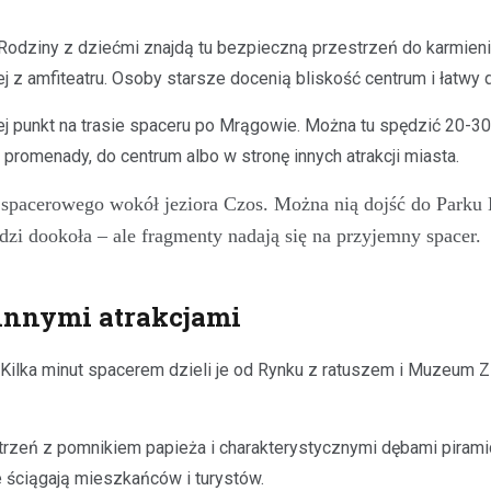
 Rodziny z dziećmi znajdą tu bezpieczną przestrzeń do karmien
 z amfiteatru. Osoby starsze docenią bliskość centrum i łatwy
zej punkt na trasie spaceru po Mrągowie. Można tu spędzić 20-30 
 promenady, do centrum albo w stronę innych atrakcji miasta.
spacerowego wokół jeziora Czos. Można nią dojść do Parku L
dzi dookoła – ale fragmenty nadają się na przyjemny spacer.
 innymi atrakcjami
Kilka minut spacerem dzieli je od Rynku z ratuszem i Muzeum Z
strzeń z pomnikiem papieża i charakterystycznymi dębami piram
 ściągają mieszkańców i turystów.