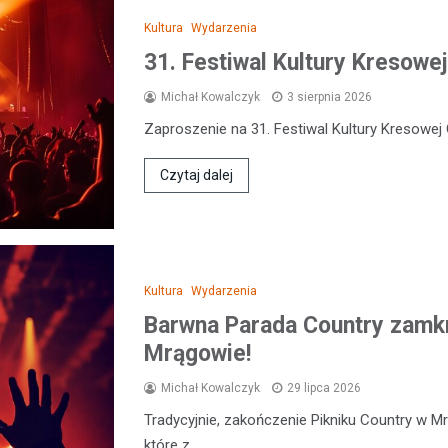
Kultura
Wydarzenia
31. Festiwal Kultury Kresowej
Michał Kowalczyk
3 sierpnia 2026
Zaproszenie na 31. Festiwal Kultury Kresowej 
Czytaj dalej
Kultura
Wydarzenia
Barwna Parada Country zamkn
Mrągowie!
Michał Kowalczyk
29 lipca 2026
Tradycyjnie, zakończenie Pikniku Country w M
które z…