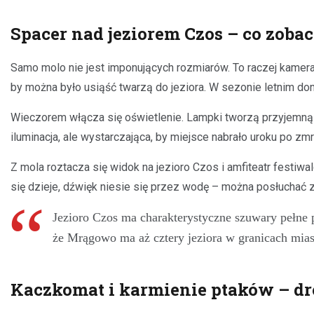
Spacer nad jeziorem Czos – co zoba
Samo molo nie jest imponujących rozmiarów. To raczej kameral
by można było usiąść twarzą do jeziora. W sezonie letnim don
Wieczorem włącza się oświetlenie. Lampki tworzą przyjemną a
iluminacja, ale wystarczająca, by miejsce nabrało uroku po zm
Z mola roztacza się widok na jezioro Czos i amfiteatr festiwa
się dzieje, dźwięk niesie się przez wodę – można posłuchać z 
Jezioro Czos ma charakterystyczne szuwary pełne 
że Mrągowo ma aż cztery jeziora w granicach miast
Kaczkomat i karmienie ptaków – dro