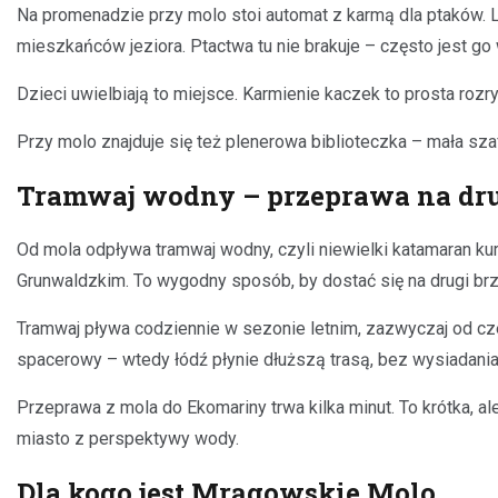
Na promenadzie przy molo stoi automat z karmą dla ptaków. Lo
mieszkańców jeziora. Ptactwa tu nie brakuje – często jest go 
Dzieci uwielbiają to miejsce. Karmienie kaczek to prosta rozr
Przy molo znajduje się też plenerowa biblioteczka – mała sz
Tramwaj wodny – przeprawa na drug
Od mola odpływa tramwaj wodny, czyli niewielki katamaran kur
Grunwaldzkim. To wygodny sposób, by dostać się na drugi br
Tramwaj pływa codziennie w sezonie letnim, zazwyczaj od cze
spacerowy – wtedy łódź płynie dłuższą trasą, bez wysiadania
Przeprawa z mola do Ekomariny trwa kilka minut. To krótka, al
miasto z perspektywy wody.
Dla kogo jest Mrągowskie Molo