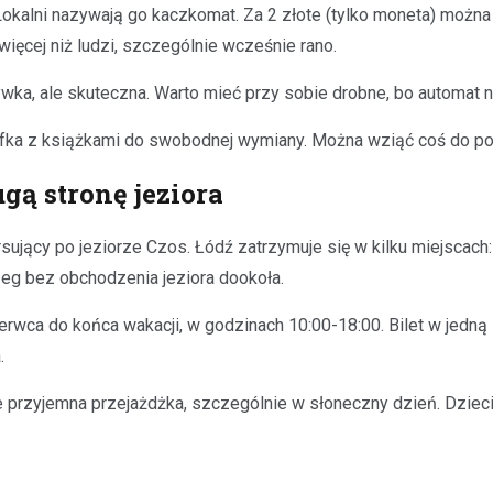
kalni nazywają go kaczkomat. Za 2 złote (tylko moneta) można k
więcej niż ludzi, szczególnie wcześnie rano.
ywka, ale skuteczna. Warto mieć przy sobie drobne, bo automat n
afka z książkami do swobodnej wymiany. Można wziąć coś do poc
ą stronę jeziora
sujący po jeziorze Czos. Łódź zatrzymuje się w kilku miejscach:
zeg bez obchodzenia jeziora dookoła.
rwca do końca wakacji, w godzinach 10:00-18:00. Bilet w jedną 
.
e przyjemna przejażdżka, szczególnie w słoneczny dzień. Dzieci 