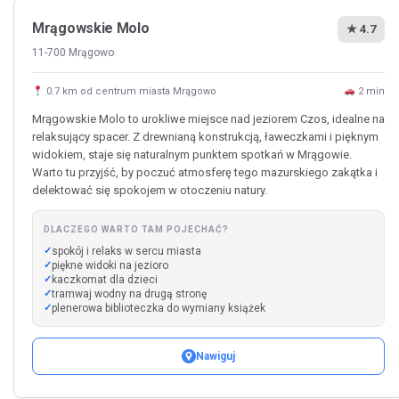
Mrągowskie Molo
★ 4.7
11-700 Mrągowo
0.7 km od centrum miasta Mrągowo
2 min
Mrągowskie Molo to urokliwe miejsce nad jeziorem Czos, idealne na
relaksujący spacer. Z drewnianą konstrukcją, ławeczkami i pięknym
widokiem, staje się naturalnym punktem spotkań w Mrągowie.
Warto tu przyjść, by poczuć atmosferę tego mazurskiego zakątka i
delektować się spokojem w otoczeniu natury.
DLACZEGO WARTO TAM POJECHAĆ?
spokój i relaks w sercu miasta
piękne widoki na jezioro
kaczkomat dla dzieci
tramwaj wodny na drugą stronę
plenerowa biblioteczka do wymiany książek
Nawiguj