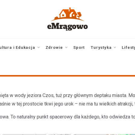
emragowo.pl
informacje z
Mrągowa i okolic |
newsy
ultura i Edukacja
Zdrowie
Sport
Turystyka
Lifest
ięta w wody jeziora Czos, tuż przy głównym deptaku miasta. Mo
aśnie w tej prostocie tkwi jego urok – nie ma tu wielkich atrakcji
gowa. To naturalny punkt spacerowy dla każdego, kto odwiedza 