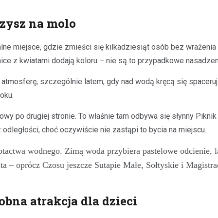
czysz na molo
ne miejsce, gdzie zmieści się kilkadziesiąt osób bez wrażenia t
ice z kwiatami dodają koloru – nie są to przypadkowe nasadzeni
tmosferę, szczególnie latem, gdy nad wodą kręcą się spacerują
roku.
lowy po drugiej stronie. To właśnie tam odbywa się słynny Pikni
odległości, choć oczywiście nie zastąpi to bycia na miejscu.
ptactwa wodnego. Zimą woda przybiera pastelowe odcienie, la
a – oprócz Czosu jeszcze Sutapie Małe, Sołtyskie i Magistra
bna atrakcja dla dzieci