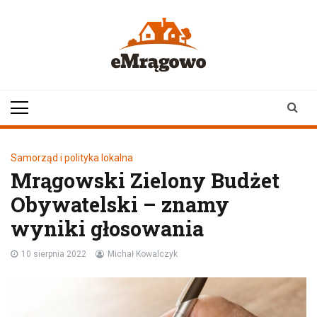
Skip
to
content
emragowo.pl
informacje z
Mrągowa i okolic |
newsy
Samorząd i polityka lokalna
Mrągowski Zielony Budżet
Obywatelski – znamy
wyniki głosowania
10 sierpnia 2022
Michał Kowalczyk