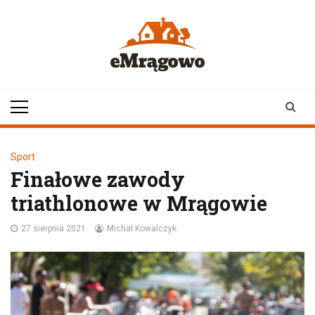
Skip
to
content
emragowo.pl
informacje z
Mrągowa i okolic |
newsy
Sport
Finałowe zawody
triathlonowe w Mrągowie
27 sierpnia 2021
Michał Kowalczyk