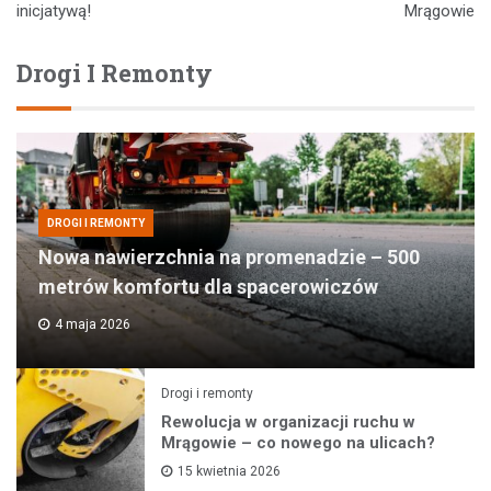
wpisu
inicjatywą!
Mrągowie
Drogi I Remonty
DROGI I REMONTY
Nowa nawierzchnia na promenadzie – 500
metrów komfortu dla spacerowiczów
4 maja 2026
Drogi i remonty
Rewolucja w organizacji ruchu w
Mrągowie – co nowego na ulicach?
15 kwietnia 2026