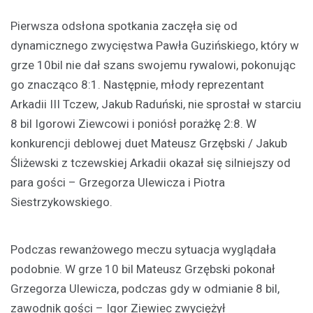
Pierwsza odsłona spotkania zaczęła się od
dynamicznego zwycięstwa Pawła Guzińskiego, który w
grze 10bil nie dał szans swojemu rywalowi, pokonując
go znacząco 8:1. Następnie, młody reprezentant
Arkadii III Tczew, Jakub Raduński, nie sprostał w starciu
8 bil Igorowi Ziewcowi i poniósł porażkę 2:8. W
konkurencji deblowej duet Mateusz Grzębski / Jakub
Śliżewski z tczewskiej Arkadii okazał się silniejszy od
para gości – Grzegorza Ulewicza i Piotra
Siestrzykowskiego.
Podczas rewanżowego meczu sytuacja wyglądała
podobnie. W grze 10 bil Mateusz Grzębski pokonał
Grzegorza Ulewicza, podczas gdy w odmianie 8 bil,
zawodnik gości – Igor Ziewiec zwyciężył