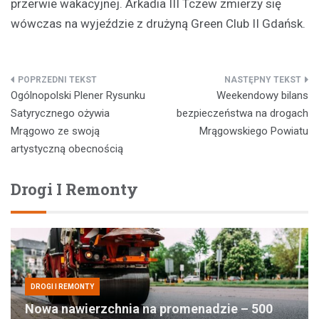
przerwie wakacyjnej. Arkadia III Tczew zmierzy się
wówczas na wyjeździe z drużyną Green Club II Gdańsk.
Nawigacja
Ogólnopolski Plener Rysunku
Weekendowy bilans
wpisu
Satyrycznego ożywia
bezpieczeństwa na drogach
Mrągowo ze swoją
Mrągowskiego Powiatu
artystyczną obecnością
Drogi I Remonty
DROGI I REMONTY
Nowa nawierzchnia na promenadzie – 500