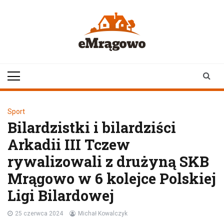
Skip
to
content
emragowo.pl
informacje z
Mrągowa i okolic |
newsy
Sport
Bilardzistki i bilardziści
Arkadii III Tczew
rywalizowali z drużyną SKB
Mrągowo w 6 kolejce Polskiej
Ligi Bilardowej
25 czerwca 2024
Michał Kowalczyk