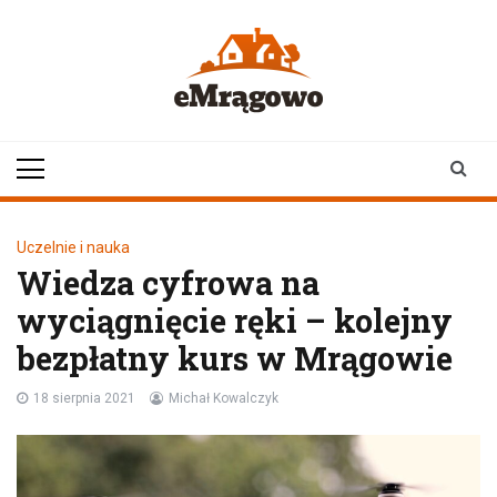
Skip
to
content
emragowo.pl
informacje z
Mrągowa i okolic |
newsy
Uczelnie i nauka
Wiedza cyfrowa na
wyciągnięcie ręki – kolejny
bezpłatny kurs w Mrągowie
18 sierpnia 2021
Michał Kowalczyk