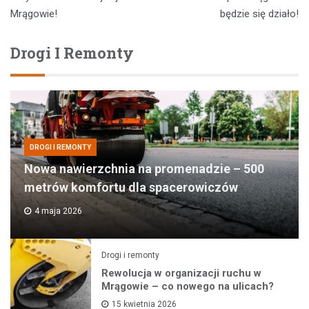
wpisu
Mrągowie!
będzie się działo!
Drogi I Remonty
DROGI I REMONTY
Nowa nawierzchnia na promenadzie – 500
metrów komfortu dla spacerowiczów
4 maja 2026
Drogi i remonty
Rewolucja w organizacji ruchu w
Mrągowie – co nowego na ulicach?
15 kwietnia 2026