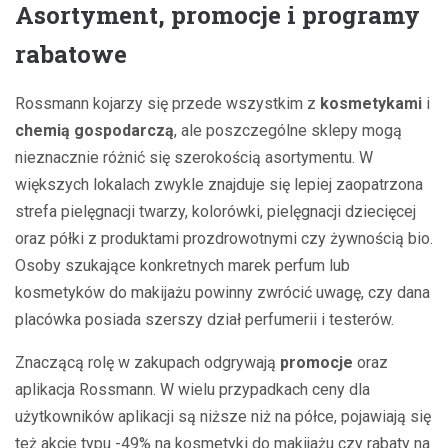
Asortyment, promocje i programy
rabatowe
Rossmann kojarzy się przede wszystkim z
kosmetykami
i
chemią gospodarczą
, ale poszczególne sklepy mogą
nieznacznie różnić się szerokością asortymentu. W
większych lokalach zwykle znajduje się lepiej zaopatrzona
strefa pielęgnacji twarzy, kolorówki, pielęgnacji dziecięcej
oraz półki z produktami prozdrowotnymi czy żywnością bio.
Osoby szukające konkretnych marek perfum lub
kosmetyków do makijażu powinny zwrócić uwagę, czy dana
placówka posiada szerszy dział perfumerii i testerów.
Znaczącą rolę w zakupach odgrywają
promocje
oraz
aplikacja Rossmann. W wielu przypadkach ceny dla
użytkowników aplikacji są niższe niż na półce, pojawiają się
też akcje typu -49% na kosmetyki do makijażu czy rabaty na