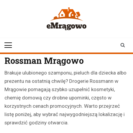
Skip
to
content
emragowo.pl
informacje z
Mrągowa i okolic |
newsy
Rossman Mrągowo
Brakuje ulubionego szamponu, pieluch dla dziecka albo
prezentu na ostatnią chwilę? Drogerie Rossmann w
Mrągowie pomagają szybko uzupełnić kosmetyki,
chemię domową czy drobne upominki, często w
korzystnych cenach promocyjnych. Warto przejrzeć
listę poniżej, aby wybrać najwygodniejszą lokalizację i
sprawdzić godziny otwarcia.